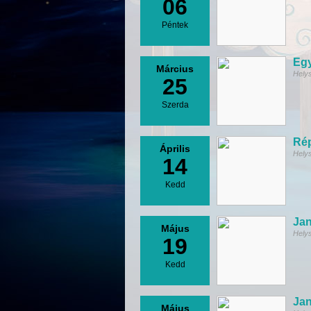
06
Péntek
Egy
Március
Hely
25
Szerda
Rép
Április
Hely
14
Kedd
Jan
Május
Hely
19
Kedd
Jan
Május