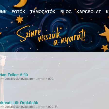
UNK
FOTÓK
TÁMOGATÓK
BLOG
KAPCSOLAT
K
rian Zeller: A fiú
Jurisics vár lovagterem
4.000.-
szín
Jegyár:
kösdi Lili: Örökösök
Jurisics vár lovagterme
4.000.-Ft
szín
Jegyár: