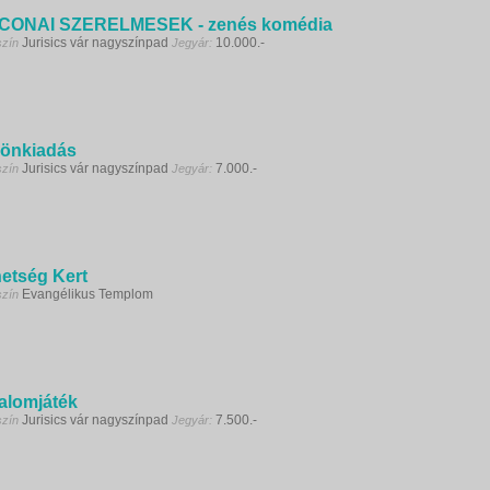
CONAI SZERELMESEK - zenés komédia
Jurisics vár nagyszínpad
10.000.-
szín
Jegyár:
lönkiadás
Jurisics vár nagyszínpad
7.000.-
szín
Jegyár:
etség Kert
Evangélikus Templom
szín
alomjáték
Jurisics vár nagyszínpad
7.500.-
szín
Jegyár: