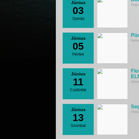
Június
Hely
03
Szerda
Pün
Június
Hely
05
Péntek
Flo
Június
EL
11
Hely
Csütörtök
Seg
Június
Hely
13
Szombat