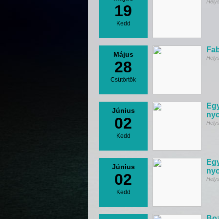
Hely
19
Kedd
Fa
Május
Hely
28
Csütörtök
Egy
Június
ny
02
Hely
Kedd
Egy
Június
ny
02
Hely
Kedd
Boz