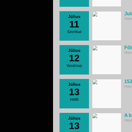
Jut
Július
Hely
11
Szombat
Főt
Július
Hely
12
Vasárnap
152
Július
Hely
13
Hétfő
A b
Július
Hely
13