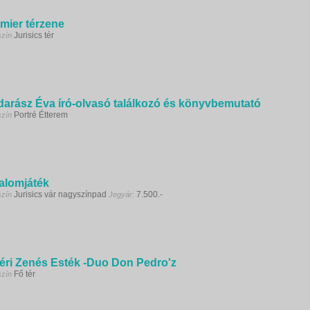
mier térzene
Jurisics tér
szín
arász Éva író-olvasó találkozó és könyvbemutató
Portré Étterem
szín
alomjáték
Jurisics vár nagyszínpad
7.500.-
szín
Jegyár:
éri Zenés Esték -Duo Don Pedro'z
Fő tér
szín