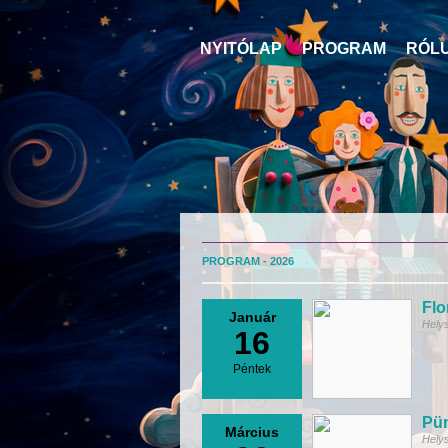
NYITÓLAP
PROGRAM
RÓL
PROGRAM - 2026
Flo
Január
Hely
16
Péntek
Pün
Március
Hely