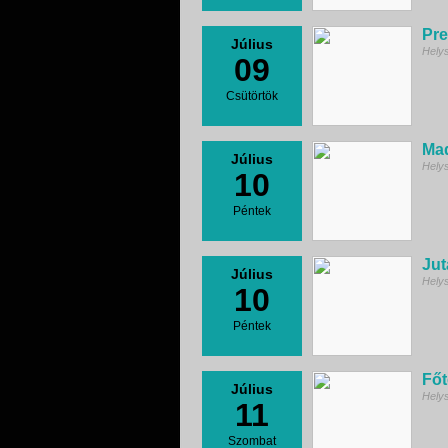
Pre
Július
Hely
09
Csütörtök
Mad
Július
Hely
10
Péntek
Jut
Július
Hely
10
Péntek
Főt
Július
Hely
11
Szombat