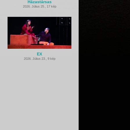
Házastársas
2026. Július 25.
,
17 kép
EX
2026. Július 23.
,
9 kép