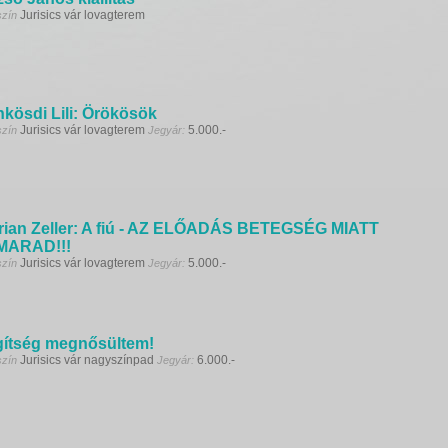
Jurisics vár lovagterem
szín
kösdi Lili: Örökösök
Jurisics vár lovagterem
5.000.-
szín
Jegyár:
rian Zeller: A fiú - AZ ELŐADÁS BETEGSÉG MIATT
MARAD!!!
Jurisics vár lovagterem
5.000.-
szín
Jegyár:
ítség megnősültem!
Jurisics vár nagyszínpad
6.000.-
szín
Jegyár: