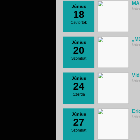
MA
Június
Hely
18
Csütörtök
„Mű
Június
Hely
20
Szombat
Vid
Június
Hely
24
Szerda
Eri
Június
Hely
27
Szombat