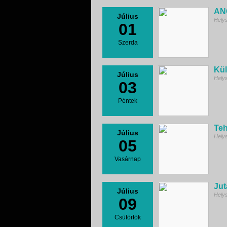
AN
Július
Hely
01
Szerda
Kü
Július
Hely
03
Péntek
Teh
Július
Hely
05
Vasárnap
Jut
Július
Hely
09
Csütörtök