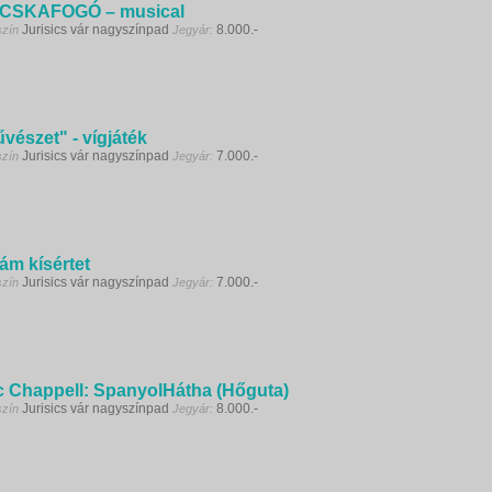
CSKAFOGÓ – musical
Jurisics vár nagyszínpad
8.000.-
szín
Jegyár:
vészet" - vígjáték
Jurisics vár nagyszínpad
7.000.-
szín
Jegyár:
ám kísértet
Jurisics vár nagyszínpad
7.000.-
szín
Jegyár:
c Chappell: SpanyolHátha (Hőguta)
Jurisics vár nagyszínpad
8.000.-
szín
Jegyár: