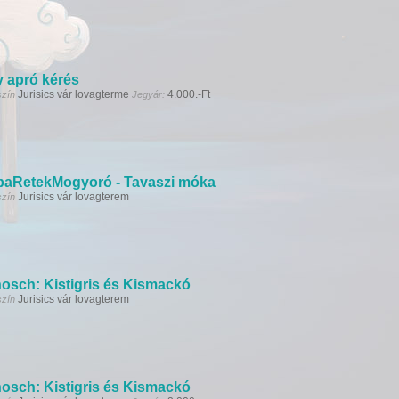
 apró kérés
Jurisics vár lovagterme
4.000.-Ft
szín
Jegyár:
aRetekMogyoró - Tavaszi móka
Jurisics vár lovagterem
szín
osch: Kistigris és Kismackó
Jurisics vár lovagterem
szín
osch: Kistigris és Kismackó