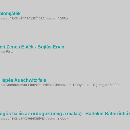
alomjáték
Jurisics vár nagyszínpad
7.500.-
szín
Jegyár:
éri Zenés Esték - Bujtás Ervin
Fő tér
szín
 lépés Auschwitz felé
Kamaraudvar (Jurisich Miklós Gimnázium, Hunyadi u. 10.)
5.000.-
szín
Jegyár:
őgős fia és az ördögök (meg a malac) - Harlekin Bábszínhá
Jurisics vár-Gyerekudvar
2.000.-
szín
Jegyár: