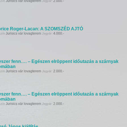
Jurisics vár lovagterem
2.000.-
szín
Jegyár:
brice Roger-Lacan: A SZOMSZÉD AJTÓ
Jurisics vár lovagterem
4.000.-
szín
Jegyár:
szer fenn…. – Egészen elröppent időutazás a szárnyak
omában
Jurisics vár lovagterem
2.000.-
szín
Jegyár:
szer fenn…. – Egészen elröppent időutazás a szárnyak
omában
Jurisics vár lovagterem
2.000.-
szín
Jegyár:
só János kiállítás