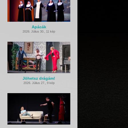
Apácák
2026. Július 30.
,
11 kép
Jöhetsz drágám!
2026. Július 27.
,
9 kép