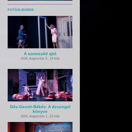
FOTÓALBUMOK
A szomszéd ajtó
2026. Augusztus 3.
,
10 kép
Dés-Geszti-Békés: A dzsungel
könyve
2026. Augusztus 1.
,
22 kép