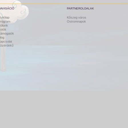
NAVIGÁCIÓ
PARTNEROLDALAK
yitólap
Kőszeg város
rogram
Ostromnapok
ólunk
otók
Támogatók
log
apcsolat
özérdekű