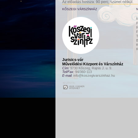
Az előadás hossza: 90 perc, szünet nélkül.
KŐSZEGI VÁRSZÍNHÁZ
N
P
R
F
B
K
K
Jurisics-vár
Művelődési Központ és Várszínház
Cím:
9730 Kőszeg, Rajnis J. u. 9.
Tel/Fax:
94/360-113
E-mail:
info@koszegivarszinhaz.hu
Honlapkészítés