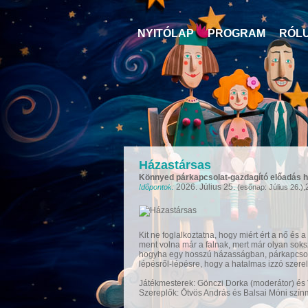
NYITÓLAP
PROGRAM
RÓL
Házastársas
Könnyed párkapcsolat-gazdagító előadás hu
2026. Július 25.
,
Időpontok:
(esőnap: Július 26.)
Kit ne foglalkoztatna, hogy miért ért a nő és
ment volna már a falnak, mert már olyan sokszo
hogyha egy hosszú házasságban, párkapcsola
lépésről-lépésre, hogy a hatalmas izzó sze
Játékmesterek: Gönczi Dorka (moderátor) és 
Szereplők: Ötvös András és Balsai Móni szí