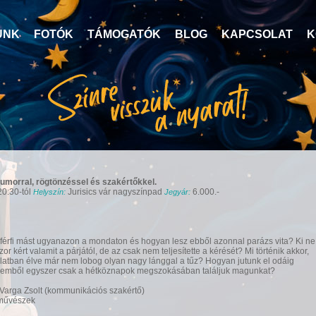
UNK
FOTÓK
TÁMOGATÓK
BLOG
KAPCSOLAT
K
morral, rögtönzéssel és szakértőkkel.
20:30-tól
Jurisics vár nagyszínpad
6.000.-
Helyszín:
Jegyár:
 a férfi mást ugyanazon a mondaton és hogyan lesz ebből azonnal parázs vita? Ki ne
r kért valamit a párjától, de az csak nem teljesítette a kérését? Mi történik akkor,
tban élve már nem lobog olyan nagy lánggal a tűz? Hogyan jutunk el odáig
relemből egyszer csak a hétköznapok megszokásában találjuk magunkat?
Varga Zsolt (kommunikációs szakértő)
nművészek