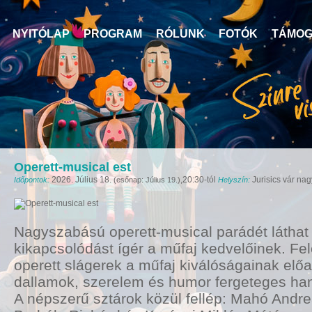
NYITÓLAP
PROGRAM
RÓLUNK
FOTÓK
TÁMOG
Operett-musical est
2026. Július 18.
,20:30-tól
Jurisics vár na
Időpontok:
(esőnap: Július 19.)
Helyszín:
Nagyszabású operett-musical parádét láthat
kikapcsolódást ígér a műfaj kedvelőinek. F
operett slágerek a műfaj kiválóságainak el
dallamok, szerelem és humor fergeteges han
A népszerű sztárok közül fellép: Mahó Andrea