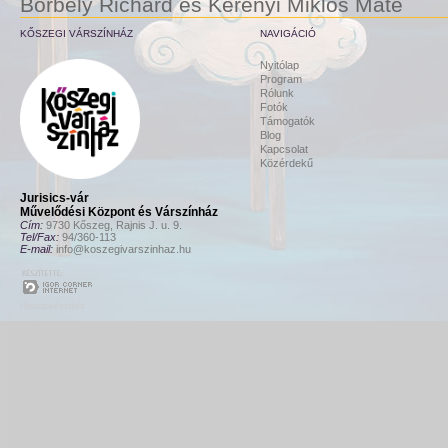
Borbély Richárd és Kerényi Miklós Máté
KŐSZEGI VÁRSZÍNHÁZ
NAVIGÁCIÓ
Nyitólap
Program
Rólunk
Fotók
Támogatók
Blog
Kapcsolat
Közérdekű
Jurisics-vár
Művelődési Központ és Várszínház
Cím:
9730 Kőszeg, Rajnis J. u. 9.
Tel/Fax:
94/360-113
E-mail:
info@koszegivarszinhaz.hu
Honlapkészítés