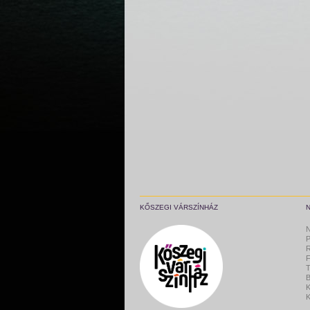
KŐSZEGI VÁRSZÍNHÁZ
N
P
R
F
B
K
K