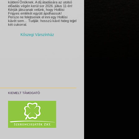
küldeni Önöknek. A díj átadására az utolsó
előadás végén kerül sor 2026. július 11-én!
Kérjük játszanak velünk, hogy Hollósi
Frigyes emlékét együtt ápolhassuk!
Persze ne felejtsenek el inni egy Hollósi
kávét sem… Tudják: hosszú kávé hideg tejjel
két cukorral.
Kőszegi Várszínház
KIEMELT TÁMOGATÓ