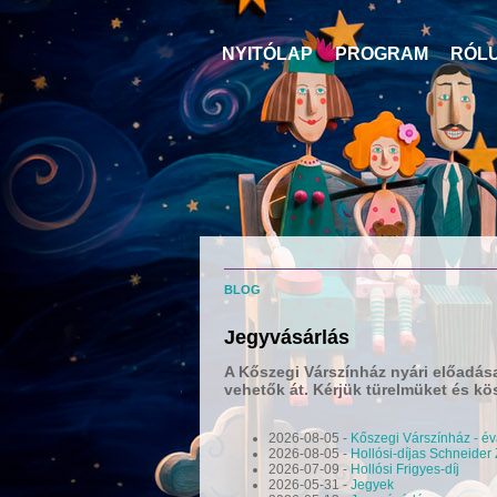
NYITÓLAP
PROGRAM
RÓL
BLOG
Jegyvásárlás
A Kőszegi Várszínház nyári előadása
vehetők át. Kérjük türelmüket és kö
2026-08-05
-
Kőszegi Várszínház - é
2026-08-05
-
Hollósi-díjas Schneider 
2026-07-09
-
Hollósi Frigyes-díj
2026-05-31
-
Jegyek