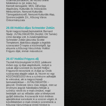
szakmai portálokon, de vezető online
felületeken is (pl. index.hu).
Kiemelt támogatók: MOL ÚjEurópa
Alapítvány, Kulturális és Innovációs
Minisztérium, Nemzeti Kulturális
Támogatáskezelő, Nemzeti Kulturális Alap,
Szerencsejáték Zrt., Kőszeg Város
Önkormányzata
26-08
Hollósi-díjas Schneider Zoltán
Nyári nagyszínpadi bemutatónk Bernard
Slade: JUTALOMJÁTÉK (fordító: Olt Tamás)
című darabja volt. A Jutalomjátékban
Schneider Zoltán játszotta Scottie
Templetont. Alakítása alapján a legtöbb
szavazatot Ő kapta a közönségtől, így
elnyerte a Kőszegi Várszínház Hollósi
Frigyes díját, immár másodszor.
26-07
Hollósi Frigyes-díj
Tisztelt Közönségünk! A 2022. jubileumi
évben egy új díjat alapítottunk, melyet a
sokak által szeretett és tisztelt Hollósi
Frigyesről neveztünk el. A díjat az Önök
szavazatai alapján adjuk át, hiszen ez egy
KÖZÖNSÉGDÍJ! Arra a színészre adhatják
le voksukat, aki a nagyszínpadi
bemutatónkban – JUTALOMJÁTÉK –
játszott. Önöknek nincs más dolguk, mint az
érvényes jegyük hátoldalára felírják a
színész nevét és e-mail címüket, majd
bedobják azt az előadás után a kihelyezett
gyűjtő dobozba. A szavazók közt értékes
ajándékokat sorsolunk ki a szezon végén. A
későbbiekben e-mail címükre szeretnénk a
Kőszegi Várszínházat érintő híreket is