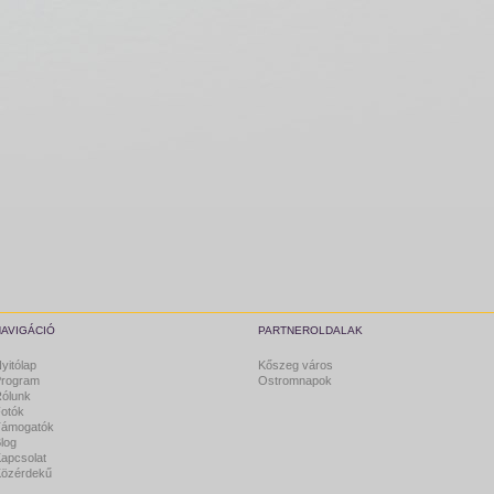
NAVIGÁCIÓ
PARTNEROLDALAK
yitólap
Kőszeg város
rogram
Ostromnapok
ólunk
otók
Támogatók
log
apcsolat
özérdekű