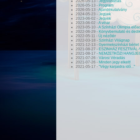
2026-05-13
-
Jegyvásárlás
2026-05-13
-
Program
2026-05-13
-
Ajándékutalvány
2024-05-23
-
Jegyek
2023-06-02
-
Jegyek
2023-06-02
-
A vihar
2023-05-10
-
A Színházi Olimpia elő
2022-06-29
-
Könyvbemutató és dedi
2022-05-11
-
Új nézőtér
2022-03-18
-
Szinházi Világnap
2021-12-13
-
Gyermekszínházi bérlet 
2021-08-27
-
ESZINHÁZ FESZTIVÁL-
2021-08-17
-
NEMZETKÖZI HANGJEGYE
2021-07-26
-
Városi Véradás
2021-07-26
-
Minden jegy elkelt!
2021-05-17
-
"Végy karjaidra idő..."