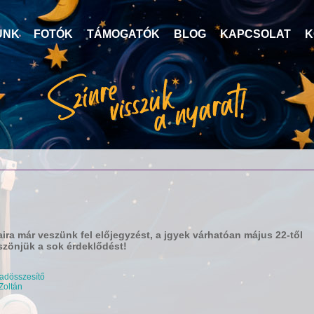
UNK
FOTÓK
TÁMOGATÓK
BLOG
KAPCSOLAT
K
ira már veszünk fel előjegyzést, a jgyek várhatóan május 22-től
szönjük a sok érdeklődést!
vadösszesítő
Zoltán