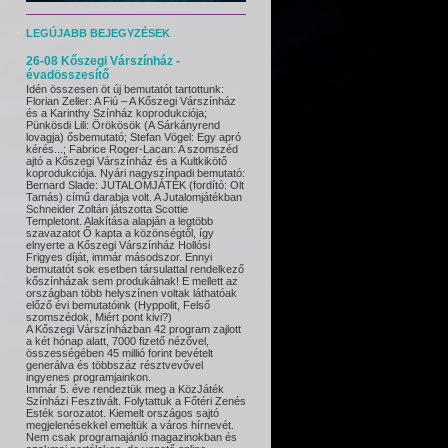
LEGÚJABB BEJEGYZÉSEK
26-08
Kőszegi Várszínház -
évadösszesítő
Idén összesen öt új bemutatót tartottunk:
Florian Zeller: A Fiú – A Kőszegi Várszínház
és a Karinthy Színház koprodukciója;
Pünkösdi Lili: Örökösök (A Sárkányrend
lovagja) ősbemutató; Stefan Vögel: Egy apró
kérés...; Fabrice Roger-Lacan: A szomszéd
ajtó a Kőszegi Várszínház és a Kultkikötő
koprodukciója. Nyári nagyszínpadi bemutató:
Bernard Slade: JUTALOMJÁTÉK (fordító: Olt
Tamás) című darabja volt. A Jutalomjátékban
Schneider Zoltán játszotta Scottie
Templetont. Alakítása alapján a legtöbb
szavazatot Ő kapta a közönségtől, így
elnyerte a Kőszegi Várszínház Hollósi
Frigyes díját, immár másodszor. Ennyi
bemutatót sok esetben társulattal rendelkező
kőszínházak sem produkálnak! E mellett az
országban több helyszínen voltak láthatóak
előző évi bemutatóink (Hyppolit, Felső
szomszédok, Miért pont kivi?)
A Kőszegi Várszínházban 42 program zajlott
a két hónap alatt, 7000 fizető nézővel,
összességében 45 millió forint bevételt
generálva és többszáz résztvevővel
ingyenes programjainkon.
Immár 5. éve rendeztük meg a KözJáték
Színházi Fesztivált. Folytattuk a Főtéri Zenés
Esték sorozatot. Kiemelt országos sajtó
megjelenésekkel emeltük a város hírnevét.
Nem csak programajánló magazinokban és