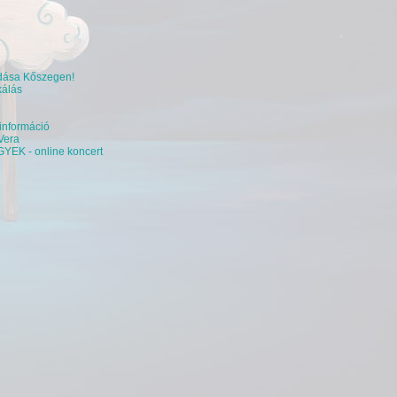
adása Kőszegen!
kálás
információ
Vera
K - online koncert