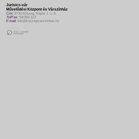
Jurisics-vár
Művelődési Központ és Várszínház
Cím:
9730 Kőszeg, Rajnis J. u. 9.
Tel/Fax:
94/360-113
E-mail:
info@koszegivarszinhaz.hu
Honlapkészítés