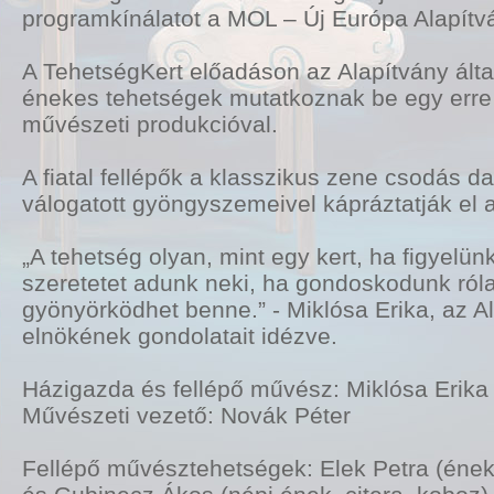
programkínálatot a MOL – Új Európa Alapítv
A TehetségKert előadáson az Alapítvány által
énekes tehetségek mutatkoznak be egy erre a
művészeti produkcióval.
A fiatal fellépők a klasszikus zene csodás d
válogatott gyöngyszemeivel kápráztatják el 
„A tehetség olyan, mint egy kert, ha figyelünk
szeretetet adunk neki, ha gondoskodunk róla 
gyönyörködhet benne.” - Miklósa Erika, az A
elnökének gondolatait idézve.
Házigazda és fellépő művész: Miklósa Erika
Művészeti vezető: Novák Péter
Fellépő művésztehetségek: Elek Petra (éne