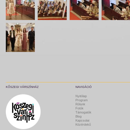
KŐSZEGI VÁRSZÍNHÁZ
NAVIGÁCIÓ
Nyitólap
Program
Rólunk
Fotók
Támogatók
Blog
Kapcsolat
Közérdekű