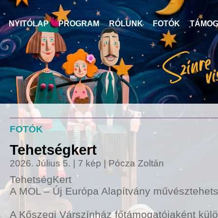
NYITÓLAP
PROGRAM
RÓLUNK
FOTÓK
TÁMOG
FOTÓK
Tehetségkert
2026. Július 5.
|
7 kép
|
Pócza Zoltán
TehetségKert
A MOL – Új Európa Alapítvány művésztehets
A Kőszegi Várszínház főtámogatójaként külö