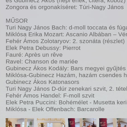
és Gubinecz Ákos (népi ének, citera, koboz)
Zongora és orgonakíséret: Túri-Nagy János
MŰSOR
Turi Nagy János Bach: d-moll toccata és fúg
Miklósa Erika Mozart: Ascanio Albában – Vé
Fehér Ámos Zolotaryov: 2. szonáta (részlet)
Elek Petra Debussy: Pierrot
Fauré: Après un rêve
Ravel: Chanson de mariée
Gubinecz Ákos Kodály: Bars megyei gyűjtés
Miklósa-Gubinecz Hazám, hazám csendes 
Gubinecz Ákos Katonasors
Turi Nagy János D-dúr zenekari szvit, 2. téte
Fehér Ámos Handel: F-moll szvit
Elek Petra Puccini: Bohémélet - Musetta ker
Miklósa - Elek Offenbach: Barcarolle